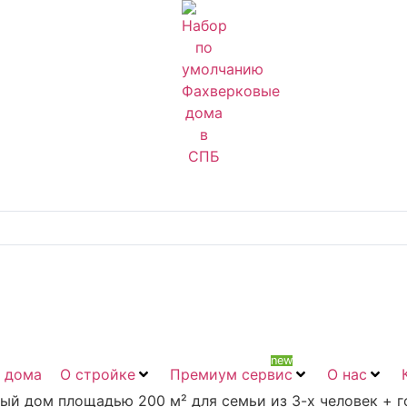
new
 дома
О стройке
Премиум сервис
О нас
й дом площадью 200 м² для семьи из 3-х человек + г