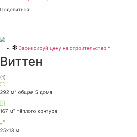
Поделиться:
Зафиксируй цену на строительство!*
Виттен
(
1
)
292 м² общая S дома
167 м² тёплого контура
25х13 м