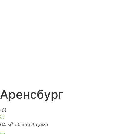
Аренсбург
(
0
)
64 м² общая S дома