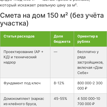
который искажает реальную цену за м².
Смета на дом 150 м² (без учёта
участка)
Статья расходов
Доля
Ориентир в
бюджета
рублях
Проектирование (АР +
—
бесплатно у
КД) и технический
ряда
надзор
застройщиков,
включая «Дом
Себе»
Фундамент под ключ
8-12%
800 000-2 300
000 ₽
Домокомплект (каркас
45-55%
4 500 000-10
из клеёного бруса,
700 000 ₽