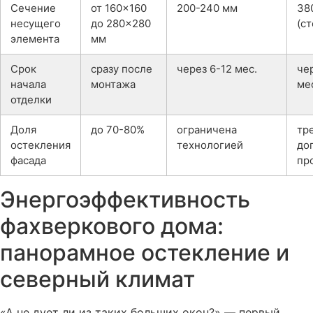
Сечение
от 160×160
200-240 мм
38
несущего
до 280×280
(ст
элемента
мм
Срок
сразу после
через 6-12 мес.
че
начала
монтажа
ме
отделки
Доля
до 70-80%
ограничена
тр
остекления
технологией
до
фасада
пр
Энергоэффективность
фахверкового дома:
панорамное остекление и
северный климат
«А не дует ли из таких больших окон?» — первый